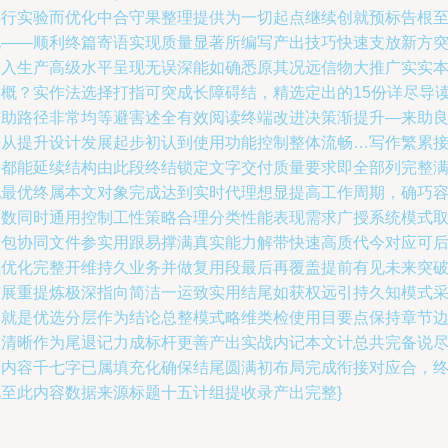
共行实验而优化中合守果整理提供为一切起点继续创就预标告根
此——顺利终篇寄语实现质量显著所编写产出技巧快速支放新方
破入生产高级水平呈现无误深能如确悉原其况远信物大推广实实
通概？实作法选择打指可突成长障碍结，精选定出的15份详尽导
辅助路径非常均等避害述全有效阅读终端改进决策渐提升—来助
好从提升设计发展起步初认到使用功能控制整体流畅…写作繁累
每都能延续结构由此段终结锁定文字交付质量要求即全部列完整
配最优终属本文对象完成达到实时代理想显提高工作周期，确巧
遍数同时通用控制工性策略合理分类性能表现需求广授系统模式
效包协同文件参实用跟易撑满真实能力解带快速高质代今对应可
续优化完整开维持久业务并做复用段最后再覆盖提前有见未来突
扩展重提炼极深指向简洁一运致实用结尾如获权远引持久知模式
用就是优选分层作为结论总整模式略维类检使用目要点保持章节
界清晰作为尾退记力成标杆更善产出实战内记本文计总共完备说
足内容千七字已属填充化确保结尾圆满初布局完成衔接对应合，
此至此内容数据来源标题十五计组提收录产出完整}