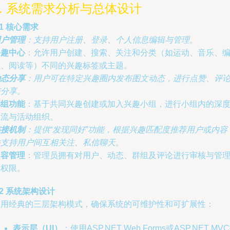
2. 系统需求分析与总体设计
.1 核心需求
用户管理
：支持用户注册、登录、个人信息编辑与管理。
兴趣中心
：允许用户创建、搜索、关注和分类（如运动、音乐、
程、阅读等）不同的兴趣标签或主题。
动态分享
：用户可在特定兴趣圈内发布图文动态，进行点赞、评
与分享。
群组功能
：基于共同兴趣创建或加入兴趣小组，进行小组内的深
交流与活动组织。
连接机制
：提供“发现同好”功能，根据兴趣匹配度推荐用户或内容
并支持用户间互相关注、私信聊天。
内容管理
：管理员拥有对用户、动态、群组及评论进行审核与管
的权限。
.2 系统架构设计
采用经典的三层架构模式，确保系统的可维护性和可扩展性：
表示层（UI）
：使用ASP.NET Web Forms或ASP.NET MV