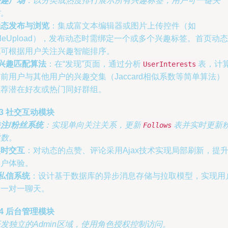
兴趣广场
：以分类或热度排行展示所有兴趣标签，用户可一键关
注。
动态发布与浏览
：集成富文本编辑器或图片上传控件（如
ileUpload），发布动态时需绑定一个或多个兴趣标签。首页动态
流可根据用户关注兴趣智能排序。
兴趣匹配算法
：在“发现”页面，通过分析
表，计
UserInterests
前用户与其他用户的兴趣交集（Jaccard相似系数等简单算法）
推荐潜在好友或热门同好群组。
.3 社交互动模块
注/粉丝系统
：实现单向关注关系，更新
表并实时更新
Follows
丝数。
实时交互
：对动态的点赞、评论采用Ajax技术实现局部刷新，提
用户体验。
私信系统
：设计基于数据库的异步消息存储与拉取模型，实现用
间一对一聊天。
.4 后台管理模块
发独立的Admin区域，使用角色授权控制访问。