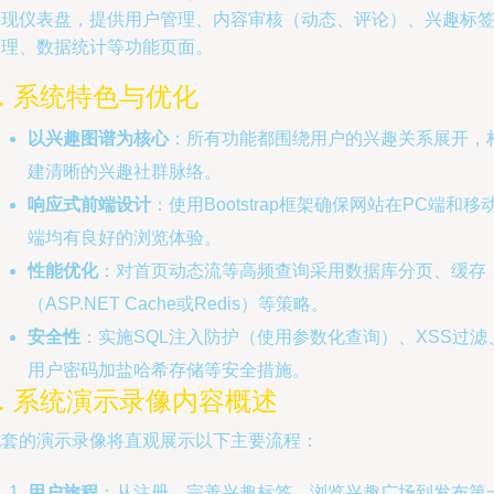
实现仪表盘，提供用户管理、内容审核（动态、评论）、兴趣标
管理、数据统计等功能页面。
5. 系统特色与优化
以兴趣图谱为核心
：所有功能都围绕用户的兴趣关系展开，
建清晰的兴趣社群脉络。
响应式前端设计
：使用Bootstrap框架确保网站在PC端和移
端均有良好的浏览体验。
性能优化
：对首页动态流等高频查询采用数据库分页、缓存
（ASP.NET Cache或Redis）等策略。
安全性
：实施SQL注入防护（使用参数化查询）、XSS过滤
用户密码加盐哈希存储等安全措施。
6. 系统演示录像内容概述
配套的演示录像将直观展示以下主要流程：
用户旅程
：从注册、完善兴趣标签、浏览兴趣广场到发布第