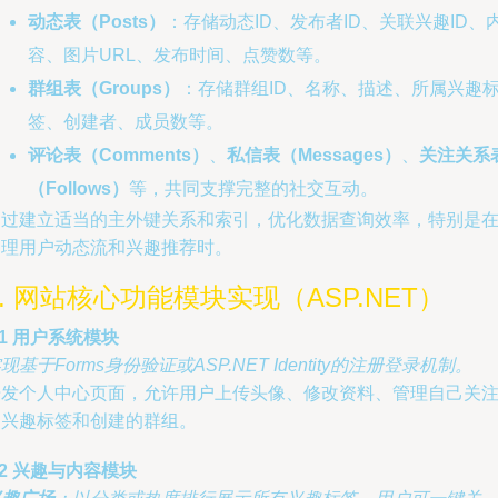
动态表（Posts）
：存储动态ID、发布者ID、关联兴趣ID、
容、图片URL、发布时间、点赞数等。
群组表（Groups）
：存储群组ID、名称、描述、所属兴趣
签、创建者、成员数等。
评论表（Comments）
、
私信表（Messages）
、
关注关系
（Follows）
等，共同支撑完整的社交互动。
通过建立适当的主外键关系和索引，优化数据查询效率，特别是
处理用户动态流和兴趣推荐时。
4. 网站核心功能模块实现（ASP.NET）
.1 用户系统模块
现基于Forms身份验证或ASP.NET Identity的注册登录机制。
开发个人中心页面，允许用户上传头像、修改资料、管理自己关
的兴趣标签和创建的群组。
.2 兴趣与内容模块