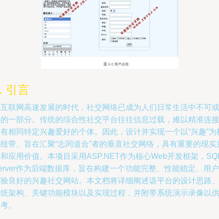
. 引言
在互联网高速发展的时代，社交网络已成为人们日常生活中不可
缺的一部分。传统的综合性社交平台往往信息过载，难以精准连
拥有相同特定兴趣爱好的个体。因此，设计并实现一个以“兴趣”为
心纽带、旨在汇聚“志同道合”者的垂直社交网络，具有重要的现实
和应用价值。本项目采用ASP.NET作为核心Web开发框架，SQ
erver作为后端数据库，旨在构建一个功能完整、性能稳定、用户
体验良好的兴趣社交网站。本文档将详细阐述该平台的设计思路
系统架构、关键功能模块以及实现过程，并附带系统演示录像以
参考。