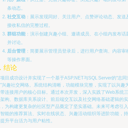
条动态。
社交互动
：展示发现同好、关注用户、点赞评论动态、发送
接收私信的完整过程。
群组功能
：演示创建兴趣小组、邀请成员、在小组内发布话
并讨论。
后台管理
：简要展示管理员登录后，进行用户查询、内容审
等操作界面。
. 结论
项目成功设计并实现了一个基于ASP.NET与SQL Server的“志同
合”兴趣社交网络。系统结构清晰，功能模块完整，实现了以兴趣
纽带连接用户的核心目标。通过本次开发，深入实践了Web系统
层架构、数据库关系设计、前后端交互以及社交网络基础逻辑的
现，为构建更复杂的社区型产品奠定了坚实基础。未来可考虑引
更智能的推荐算法、实时在线状态、兴趣活动组织等进阶功能，
续提升平台活力与用户粘性。